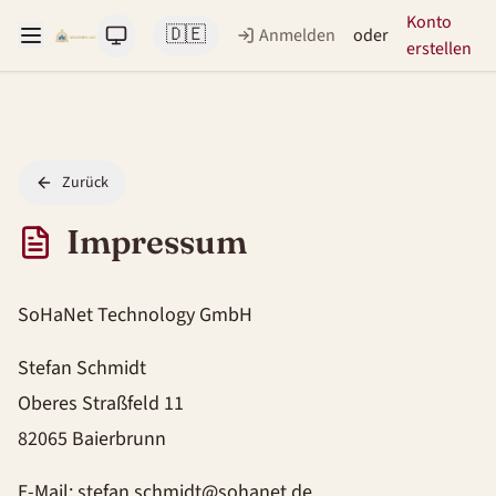
Konto
🇩🇪
Anmelden
oder
erstellen
Zurück
Impressum
SoHaNet Technology GmbH
Stefan Schmidt
Oberes Straßfeld 11
82065 Baierbrunn
E-Mail: stefan.schmidt@sohanet.de